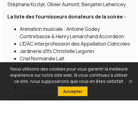
Stéphane Kozlyk, Olivier Aumont, Benjamin Lehericey
La liste des fournisseurs donateurs de la soirée :
Animation musicale : Antoine Godey
Contrebasse & Henry Lemarchand Accordéon
L’IDAC interprofession des Appellation Cidricoles
Jardinerie d’Ifs Christelle Legonin
Criel Normandie Lait
Minoteries du Château
Nous utilisons des cookies pour vous garantir la meilleure
Café Richard
expérience sur notre site web. Si vous continuez à utiliser
Isigny Sainte-Mère
ce site, nous supposerons que vous en êtes satisfait.
Fouet Location
Accepter
La Maison Lequertier
PRÉCÉDENT
SUIVANT