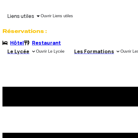
Aller
au
contenu
Liens utiles
Ouvrir Liens utiles
Réservations :
Hôtel
Restaurant
Le Lycée
Les Formations
Ouvrir Le Lycée
Ouvrir Le